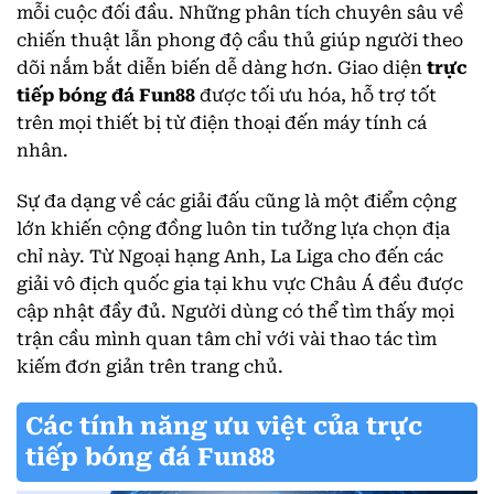
mỗi cuộc đối đầu. Những phân tích chuyên sâu về
chiến thuật lẫn phong độ cầu thủ giúp người theo
dõi nắm bắt diễn biến dễ dàng hơn. Giao diện
trực
tiếp bóng đá Fun88
được tối ưu hóa, hỗ trợ tốt
trên mọi thiết bị từ điện thoại đến máy tính cá
nhân.
Sự đa dạng về các giải đấu cũng là một điểm cộng
lớn khiến cộng đồng luôn tin tưởng lựa chọn địa
chỉ này. Từ Ngoại hạng Anh, La Liga cho đến các
giải vô địch quốc gia tại khu vực Châu Á đều được
cập nhật đầy đủ. Người dùng có thể tìm thấy mọi
trận cầu mình quan tâm chỉ với vài thao tác tìm
kiếm đơn giản trên trang chủ.
Các tính năng ưu việt của trực
tiếp bóng đá Fun88