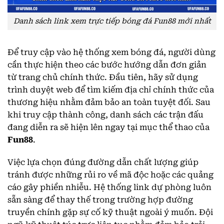
Danh sách link xem trực tiếp bóng đá Fun88 mới nhất
Để truy cập vào hệ thống xem bóng đá, người dùng
cần thực hiện theo các bước hướng dẫn đơn giản
từ trang chủ chính thức. Đầu tiên, hãy sử dụng
trình duyệt web để tìm kiếm địa chỉ chính thức của
thương hiệu nhằm đảm bảo an toàn tuyệt đối. Sau
khi truy cập thành công, danh sách các trận đấu
đang diễn ra sẽ hiện lên ngay tại mục thể thao của
Fun88
.
Việc lựa chọn đúng đường dẫn chất lượng giúp
tránh được những rủi ro về mã độc hoặc các quảng
cáo gây phiền nhiễu. Hệ thống link dự phòng luôn
sẵn sàng để thay thế trong trường hợp đường
truyền chính gặp sự cố kỹ thuật ngoài ý muốn. Đội