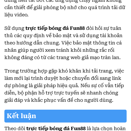
dùng nên tắt bớt các ứng dụng chạy ngầm không
cần thiết để giải phóng bộ nhớ cho quá trình tải dữ
liệu video.
Sử dụng
trực tiếp bóng đá Fun88
đòi hỏi sự tuân
thủ các quy định về bảo mật và sử dụng tài khoản
theo hướng dẫn chung. Việc bảo mật thông tin cá
nhân giúp người xem tránh khỏi những rắc rối
không đáng có từ các trang web giả mạo tràn lan.
Trong trường hợp gặp khó khăn khi tải trang, việc
làm mới lại trình duyệt hoặc chuyển đổi sang link
dự phòng là giải pháp hiệu quả. Nếu sự cố vẫn tiếp
diễn, bộ phận hỗ trợ trực tuyến sẽ nhanh chóng
giải đáp và khắc phục vấn đề cho người dùng.
Kết luận
Theo dõi
trực tiếp bóng đá Fun88
là lựa chọn hoàn