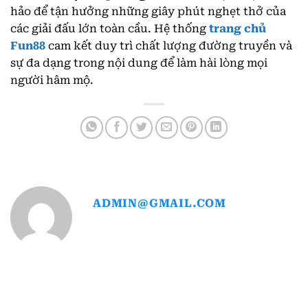
hảo để tận hưởng những giây phút nghẹt thở của
các giải đấu lớn toàn cầu. Hệ thống
trang chủ
Fun88
cam kết duy trì chất lượng đường truyền và
sự đa dạng trong nội dung để làm hài lòng mọi
người hâm mộ.
ADMIN@GMAIL.COM