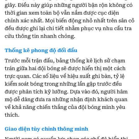
giây. Điều này giúp những người bận rộn không có
thời gian xem toàn bộ vẫn nắm được cục diện
chính xác nhất. Mọi biến động nhỏ nhất trên sân cỏ
đều được ghi lại chi tiết nhằm phục vụ nhu cầu tra
cứu thông tin nhanh chóng.
Thống kê phong độ đối đầu
Trước mỗi trận đấu, bảng thống kê lịch sử chạm
trán giữa hai đội bóng sẽ được hiển thị một cách
trực quan. Các số liệu về hiệu suất ghi bàn, tỷ lệ
kiểm soát bóng trong những lần gặp trước đều
được phân tích kỹ lưỡng. Dựa vào đó, người hâm
mộ dễ dàng đưa ra những nhận định khách quan
về khả năng chiến thắng của đội bóng mình yêu
thích.
Giao diện tùy chỉnh thông minh