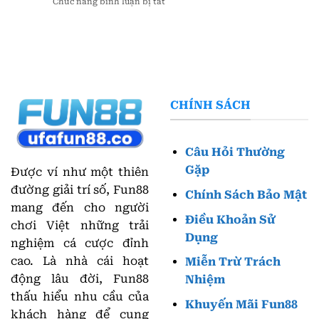
ở
Chức năng bình luận bị tắt
Trực
Yêu
Worldcup
Tuyến
Thương
2026:
Tại
Lịch
Fun88:
Thi
Bí
Đấu,
Quyết
Địa
Chiến
Điểm
Thắng
Và
CHÍNH SÁCH
Soi
Kèo
Fun88
Câu Hỏi Thường
Gặp
Được ví như một thiên
đường giải trí số, Fun88
Chính Sách Bảo Mật
mang đến cho người
Điều Khoản Sử
chơi Việt những trải
Dụng
nghiệm cá cược đỉnh
cao. Là nhà cái hoạt
Miễn Trừ Trách
động lâu đời, Fun88
Nhiệm
thấu hiểu nhu cầu của
Khuyến Mãi Fun88
khách hàng để cung