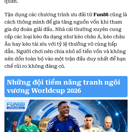
quan.
Tận dụng các chương trình ưu đãi từ
Fun88
cũng là
cách thông minh để gia tăng nguồn vốn khi tham
gia dự đoán giải đấu. Nhà cái thường xuyên cung
cấp các loại kèo đa dạng như kèo châu Á, kèo châu
Âu hay kèo tài xỉu với tỷ lệ thưởng vô cùng hấp
dẫn. Người chơi nên chia nhỏ số tiền vốn và không
nên dồn toàn bộ vào một trận đấu duy nhất để hạn
chế rủi ro không đáng có.
Những đội tiềm năng tranh ngôi
vương Worldcup 2026