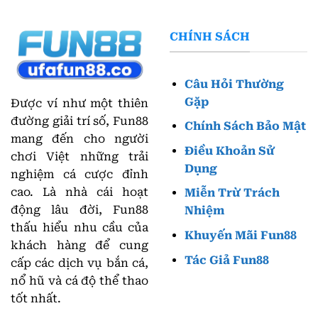
Địa
Chiến
Điểm
Thắng
Và
CHÍNH SÁCH
Soi
Kèo
Fun88
Câu Hỏi Thường
Gặp
Được ví như một thiên
đường giải trí số, Fun88
Chính Sách Bảo Mật
mang đến cho người
Điều Khoản Sử
chơi Việt những trải
Dụng
nghiệm cá cược đỉnh
cao. Là nhà cái hoạt
Miễn Trừ Trách
động lâu đời, Fun88
Nhiệm
thấu hiểu nhu cầu của
Khuyến Mãi Fun88
khách hàng để cung
Tác Giả Fun88
cấp các dịch vụ bắn cá,
nổ hũ và cá độ thể thao
tốt nhất.