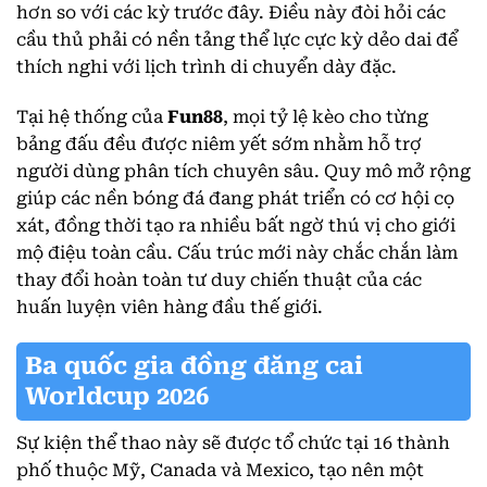
hơn so với các kỳ trước đây. Điều này đòi hỏi các
cầu thủ phải có nền tảng thể lực cực kỳ dẻo dai để
thích nghi với lịch trình di chuyển dày đặc.
Tại hệ thống của
Fun88
, mọi tỷ lệ kèo cho từng
bảng đấu đều được niêm yết sớm nhằm hỗ trợ
người dùng phân tích chuyên sâu. Quy mô mở rộng
giúp các nền bóng đá đang phát triển có cơ hội cọ
xát, đồng thời tạo ra nhiều bất ngờ thú vị cho giới
mộ điệu toàn cầu. Cấu trúc mới này chắc chắn làm
thay đổi hoàn toàn tư duy chiến thuật của các
huấn luyện viên hàng đầu thế giới.
Ba quốc gia đồng đăng cai
Worldcup 2026
Sự kiện thể thao này sẽ được tổ chức tại 16 thành
phố thuộc Mỹ, Canada và Mexico, tạo nên một