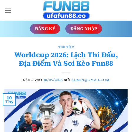
Bỏ
qua
nội
dung
ĐĂNG KÝ
ĐĂNG NHẬP
TIN TỨC
Worldcup 2026: Lịch Thi Đấu,
Địa Điểm Và Soi Kèo Fun88
ĐĂNG VÀO
10/05/2026
BỞI
ADMIN@GMAIL.COM
10
Th5