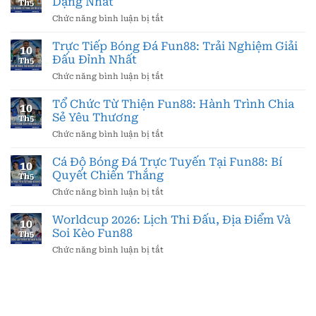
Dạng Nhất
Th5
ở
Chức năng bình luận bị tắt
Sảnh
Game
Trực Tiếp Bóng Đá Fun88: Trải Nghiệm Giải
10
Tại
Đấu Đỉnh Nhất
Th5
Fun88:
ở
Chức năng bình luận bị tắt
Hệ
Trực
Thống
Tiếp
Tổ Chức Từ Thiện Fun88: Hành Trình Chia
Giải
10
Bóng
Trí
Sẻ Yêu Thương
Th5
Đá
Đa
ở
Chức năng bình luận bị tắt
Fun88:
Dạng
Tổ
Trải
Nhất
Chức
Cá Độ Bóng Đá Trực Tuyến Tại Fun88: Bí
Nghiệm
10
Từ
Giải
Quyết Chiến Thắng
Th5
Thiện
Đấu
ở
Chức năng bình luận bị tắt
Fun88:
Đỉnh
Cá
Hành
Nhất
Độ
Worldcup 2026: Lịch Thi Đấu, Địa Điểm Và
Trình
10
Bóng
Chia
Soi Kèo Fun88
Th5
Đá
Sẻ
ở
Chức năng bình luận bị tắt
Trực
Yêu
Worldcup
Tuyến
Thương
2026:
Tại
Lịch
Fun88:
Thi
Bí
Đấu,
Quyết