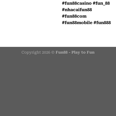
#fun88casino #fun_88
#nhacaifun88
#fun88com
#fun88mobile #fun888
Copyright 2026 ©
Fun88 - Play to Fun